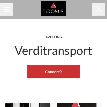
Del s
KARRIEREMENY
AVDELING
Verditransport
Connect